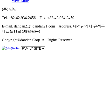
View More
(주) 단단
Tel. +82-42-934-2456 Fax. +82-42-934-2450
E-mail. dandan21@dandan21.com Address. 대전광역시 유성구
테크노11로 50(탑립동)
Copyright©dandan Corp. All Rights Reserved.